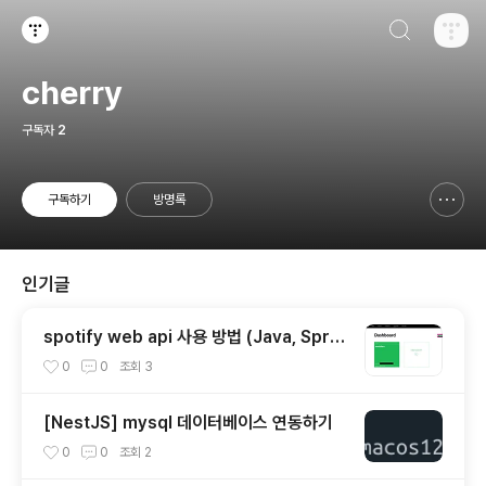
검색하기
티스토리
cherry
구독자
2
구독하기
방명록
신고하기 레이어
열기
인기글
spotify web api 사용 방법 (Java, Sprin
g boot)
0
0
조회
3
[NestJS] mysql 데이터베이스 연동하기
0
0
조회
2