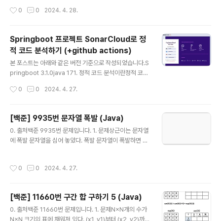
기 때문에 서쪽의 사이트 개수만큼 (N개) 다리를 지으려고
1행의 합은 6, 2행의 합은 4, 3행의 합은 15이다. 따라서,
작성시간
0
0
2024. 4. 28.
한다. 다리끼리는 ..
배열 A의 값은 4이다.1 2 32 1 14 5 6배열은 회전 연산을
수행할 수 있다. 회전 연산은 세 정수 (r, c, s)로 이루어져
있고, 가장 왼쪽 윗 칸이 (r-s, c-s), 가장 오른쪽 아랫 칸이
Springboot 프로젝트 SonarCloud로 정
(r+s, c+s)인 정사각형을 시계 방향으로 한 칸씩 돌린다
적 코드 분석하기 (+github actions)
는 의미이다. 배열의 칸 (r, c)는 r행 c열을 의미한다. 예를
글 내용
들어, 배열 A의 크기가 6×6이고, 회전 연산이 (3, 4, 2)인
본 포스트는 아래와 같은 버전 기준으로 작성되었습니다.S
경우에는 아래 그림과 같이 회전하게 된다.A[1][..
pringboot 3.1.0java 171. 정적 코드 분석이란정적 코드
분석이란 단어 그대로 소스 코드를 실행하지 않고 정적으
작성시간
0
0
2024. 4. 27.
로 코드를 분석하는 것을 의미합니다. 소스 코드의 품질의
높이기 위해 잠재적인 버그나 코딩 컨벤션에 어긋난 부분
을 찾는 것이죠!(1) 정적 코드 분석을 사용하는 이유정적 코
[백준] 9935번 문자열 폭발 (Java)
드 분석을 사용하면 흔히 코드 스멜(code smell)이라고
글 내용
0. 출처백준 9935번 문제입니다. 1. 문제상근이는 문자열
불리는 문제들과 보안 취약점 등의 문제를 사전체 찾아낼
에 폭발 문자열을 심어 놓았다. 폭발 문자열이 폭발하면 그
수 있습니다.잠재적으로 버그가 발생할 수도 있는 코드를
문자는 문자열에서 사라지며, 남은 문자열은 합쳐지게 된
찾을 수 있다.코드 스타일(코딩 컨벤션) 위반 여부를 판단
다.폭발은 다음과 같은 과정으로 진행된다.문자열이 폭발
할 수 있다.오타를 찾아낼 수 있다.사용되지 않는 코드를 찾
작성시간
0
0
2024. 4. 27.
문자열을 포함하고 있는 경우에, 모든 폭발 문자열이 폭발
아낼 수 있다.잠재적인 보안 취약점을 발견할 수 있다. 2.
하게 된다. 남은 문자열을 순서대로 이어 붙여 새로운 문자
코드 품..
열을 만든다.새로 생긴 문자열에 폭발 문자열이 포함되어
[백준] 11660번 구간 합 구하기 5 (Java)
있을 수도 있다.폭발은 폭발 문자열이 문자열에 없을 때까
글 내용
지 계속된다.상근이는 모든 폭발이 끝난 후에 어떤 문자열
0. 출처백준 11660번 문제입니다. 1. 문제N×N개의 수가
이 남는지 구해보려고 한다. 남아있는 문자가 없는 경우가
N×N 크기의 표에 채워져 있다. (x1, y1)부터 (x2, y2)까지