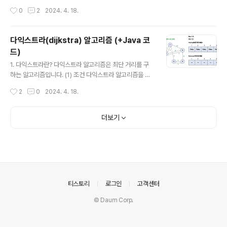
위치는 그대로인 것이다. (1) 입력 첫째 줄에 홍준이가 ..
가는데 드는 버스 비용을 최소화 시키려고 한다. A번째 도
작성시간
0
2
2024. 4. 18.
시에서 B번째 도시까지 가는데 드는 최소비용을 출력하여
라. 도시의 번호는 1부터 N까지이다. (1) 입력 첫째 줄에 도
시의 개수 N(1 ≤ N ≤ 1,000)이 주어지고 둘째 줄에는 버
다익스트라(dijkstra) 알고리즘 (+Java 코
스의 개수 M(1 ≤ M ≤ 100,000)이 주어진다. 그리고 셋
드)
째 줄부터 M+2줄까지 다음과 같은 버스의 정보가 주어진
글 내용
다. 먼저 처음에는 그 버스의 출발 도시의 번호가 주어진다.
1. 다익스트라란? 다익스트라 알고리즘은 최단 거리를 구
그리고 그 다음에는 도착지의 도시 번호가 주어지고 또 그
하는 알고리즘입니다. (1) 조건 다익스트라 알고리즘을 사
버스 비용이 주어진다. 버스 비용은 0보다 크거나..
용하여 문제를 풀기 위해서는 조건이 있습니다. 음수 가중
작성시간
2
0
2024. 4. 18.
치가 없어야 한다. 음수 가중치가 있는 그래프에서 최단 거
리를 구하기 위해서는 벨만-포드 알고리즘을 사용하면 됩
니다! 2. 다익스트라 알고리즘 방식 그렇다면 어떻게 그래
더보기
프의 최단 거리를 구하는걸까요? 아직 방문하지 않은 정점
중 출발지로부터 가장 가까운 정점을 방문합니다. -> 우선
순위 큐 해당 정점을 거쳐 갈 수 있는 정점의 거리가 이전
기록한 값보다 작으면 갱신합니다. (1)번 과정에서 출발지
로부터 가장 가까운 정점을 방문해야 하기 때문에 구현할
때에는 우선순위 큐를 사용합니다. 예시를 통해 알아봅시
의안내
티스토리
로그인
고객센터
다. (0) 예시 그래프 (1) 출발..
© Daum Corp.