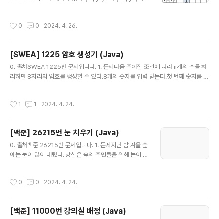
있다. 이때는 "FRULA"를 출력한다.폭발 문자열은 같은 문
합을 구하는 프로그램을 작성하시오. (x, y)는 x행 y열을
자를 두 개 이상 포함하지 않는다.(1) 입력첫째 줄에 문자열
의미한다.예를 들어, N = 4이고, 표가 아래와 같이 채워져
작성시간
0
0
2024. 4. 26.
이 주어진다. 문자열의 길..
있는 경우를 살펴보자. 1234234534564567여기서
(2, 2)부터 (3, 4)까지 합을 구하면 3+4+5+4+5+6 =
27이고, (4, 4)부터 (4, 4)까지 합을 구하면 7이다.표에 채
[SWEA] 1225 암호 생성기 (Java)
워져 있는 수와 합을 구하는 연산이 주어졌을 때, 이를 처리
글 내용
하는 프로그램을 작성하시오.(1) 입력첫째 줄에 표의 크기
0. 출처SWEA 1225번 문제입니다. 1. 문제다음 주어진 조건에 따라 n개의 수를 처
N과 합을 구해야 하는 횟수 M이 주어진다. (1 ≤ N ≤ 102
리하면 8자리의 암호를 생성할 수 있다.8개의 숫자를 입력 받는다.첫 번째 숫자를 1
4, 1 ≤ M ≤ 100,000) 둘째 줄부터 N개의 줄에는 표에..
감소한 뒤, 맨 뒤로 보낸다.다음 첫 번째 수는 2 감소한 뒤 맨 뒤로, 그 다음 첫 번째
수는 3을 감소하고 맨 뒤로, 그 다음 수는 4, 그 다음 수는 5를 감소한다.이와 같은 작
작성시간
1
1
2024. 4. 24.
업을 한 사이클이라 한다.숫자가 감소할 때 0보다 작아지는 경우 0으로 유지되며, 프
로그램은 종료된다. 이 때의 8자리의 숫자 값이 암호가 된다.(1) 제약 사항주어지는
각 수는 integer 범위를 넘지 않는다. 마지막 암호 배열은 모두 한 자리 수로 구성되
[백준] 26215번 눈 치우기 (Java)
어 있다.(2) 입력총 10개의 테스트 케이스가 주어진다. 각 ..
글 내용
0. 출처백준 26215번 문제입니다. 1. 문제지난 밤 겨울 숲
에는 눈이 많이 내렸다. 당신은 숲의 주민들을 위해 눈이 오
지 않는 동안 모든 집 앞의 눈을 치우고자 한다. 당신은 1분
에 한 번씩 두 집을 선택해서 두 집 앞의 눈을 각각 1만큼 치
작성시간
0
0
2024. 4. 24.
우거나, 한 집을 선택해서 그 집 앞의 눈을 1만큼 치울 수 있
다. 모든 집 앞의 눈을 전부 치울 때까지 걸리는 최소 시간
은 얼마일까?(1) 입력첫 줄에 집의 수를 의미하는 정수 N(1
[백준] 11000번 강의실 배정 (Java)
≤N≤100) 이 주어진다.다음 줄에는 각각의 집 앞에 쌓여
글 내용