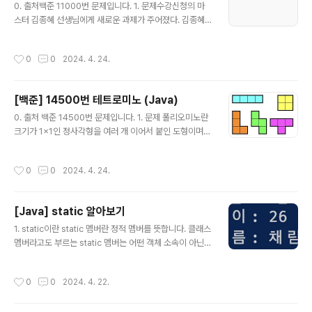
있는 눈의 양을 나타내는 정수 a(1≤a≤2000) 이 주어진
0. 출처백준 11000번 문제입니다. 1. 문제수강신청의 마
다.(2) 출력모든 집 앞의 눈을 치우는 데 최소 몇 분이 걸리
스터 김종혜 선생님에게 새로운 과제가 주어졌다. 김종혜
는지를 출력한다. 24시간(1440분)이 넘게 걸릴 경우 -1
선생님한테는 Si에 시작해서 Ti에 끝나는 N개의 수업이 주
을 출력한다...
어지는데, 최소의 강의실을 사용해서 모든 수업을 가능하
작성시간
0
0
2024. 4. 24.
게 해야 한다. 참고로, 수업이 끝난 직후에 다음 수업을 시
작할 수 있다. (즉, Ti ≤ Sj 일 경우 i 수업과 j 수업은 같이
들을 수 있다.)수강신청 대충한 게 찔리면, 선생님을 도와드
[백준] 14500번 테트로미노 (Java)
리자!(1) 입력첫 번째 줄에 N이 주어진다. (1 ≤ N ≤ 200,0
글 내용
00)이후 N개의 줄에 Si, Ti가 주어진다. (0 ≤ Si (2) 출력
0. 출처 백준 14500번 문제입니다. 1. 문제 폴리오미노란
강의실의 개수를 출력하라. 2. 문제 풀이(1) 문제 풀이 방법
크기가 1×1인 정사각형을 여러 개 이어서 붙인 도형이며,
이 문제는 그리디 알고리즘을 활용해 풀 수 있는데..
다음과 같은 조건을 만족해야 한다. 정사각형은 서로 겹치
면 안 된다. 도형은 모두 연결되어 있어야 한다. 정사각형의
작성시간
0
0
2024. 4. 24.
변끼리 연결되어 있어야 한다. 즉, 꼭짓점과 꼭짓점만 맞닿
아 있으면 안 된다. 정사각형 4개를 이어 붙인 폴리오미노
는 테트로미노라고 하며, 다음과 같은 5가지가 있다. 아름
[Java] static 알아보기
이는 크기가 N×M인 종이 위에 테트로미노 하나를 놓으려
글 내용
고 한다. 종이는 1×1 크기의 칸으로 나누어져 있으며, 각각
1. static이란 static 멤버란 정적 멤버를 뜻합니다. 클래스
의 칸에는 정수가 하나 쓰여 있다. 테트로미노 하나를 적절
멤버라고도 부르는 static 멤버는 어떤 객체 소속이 아닌,
히 놓아서 테트로미노가 놓인 칸에 쓰여 있는 수들의 합을
클래스에 고정되어 있는 변수나 메서드라는 것을 의미합니
최대로 하는 프로그램을 작성하시오. 테트로미노는 반드시
다. static 키워드를 통해 생성된 정적 멤버들은 Heap 영
작성시간
0
0
2024. 4. 22.
한 정사각형이 ..
역이 아닌 Static 영역에 할당되며, 그렇기 때문에 가비지
컬렉터의 관리 영역 밖에 존재합니다. 프로그램이 시작할