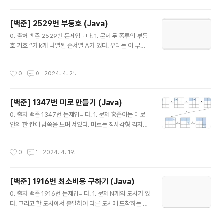
것입니다! (1) 백트래킹 백트래킹을 사용해서 조합을 구현
할 때에는 start 변수를 사용합니다. start 변수는 인덱스
[백준] 2529번 부등호 (Java)
를 표현하는데요. arr[start]의 값을 선택하든지, 선택하지
글 내용
않든지 두 가지 경우가 생기게 됩니다. 선택하면 visited
0. 출처 백준 2529번 문제입니다. 1. 문제 두 종류의 부등
[start] = true 가 되고 선택하지 않으면 visited[start]
호 기호 ‘’가 k개 나열된 순서열 A가 있다. 우리는 이 부등
= false가 되며 선택한 경우에는 start를 +1 증가시켜서
호 기호 앞뒤에 서로 다른 한 자릿수 숫자를 넣어서 모든 부
다음 숫자를 고르면 됩..
등호 관계를 만족시키려고 한다. 예를 들어, 제시된 부등호
작성시간
0
0
2024. 4. 21.
순서열 A가 다음과 같다고 하자. A ⇒ 부등호 기호 앞뒤에
넣을 수 있는 숫자는 0부터 9까지의 정수이며 선택된 숫자
는 모두 달라야 한다. 아래는 부등호 순서열 A를 만족시키
[백준] 1347번 미로 만들기 (Java)
는 한 예이다. 3 1 7 0 이 상황에서 부등호 기호를 제거한
글 내용
뒤, 숫자를 모두 붙이면 하나의 수를 만들 수 있는데 이 수
0. 출처 백준 1347번 문제입니다. 1. 문제 홍준이는 미로
를 주어진 부등호 관계를 만족시키는 정수라고 한다. 그런
안의 한 칸에 남쪽을 보며 서있다. 미로는 직사각형 격자모
데 주어진 부등호 관계를 만..
양이고, 각 칸은 이동할 수 있거나, 벽을 포함하고 있다. 모
든 행과 열에는 적어도 하나의 이동할 수 있는 칸이 있다.
작성시간
0
1
2024. 4. 19.
홍준이는 미로에서 모든 행과 열의 이동할 수 있는 칸을 걸
어다녔다. 그러면서 자신의 움직임을 모두 노트에 쓰기로
했다. 홍준이는 미로의 지도를 자기 노트만을 이용해서 그
[백준] 1916번 최소비용 구하기 (Java)
리려고 한다. 입력으로 홍준이가 적은 내용을 나타내는 문
글 내용
자열이 주어진다. 각 문자 하나는 한 번의 움직임을 말한다.
0. 출처 백준 1916번 문제입니다. 1. 문제 N개의 도시가 있
‘F’는 앞으로 한 칸 움직인 것이고, ‘L'과 ’R'은 방향을 왼쪽
다. 그리고 한 도시에서 출발하여 다른 도시에 도착하는 M
또는 오른쪽으로 전환한 것이다. 즉, 90도를 회전하면서,
개의 버스가 있다. 우리는 A번째 도시에서 B번째 도시까지