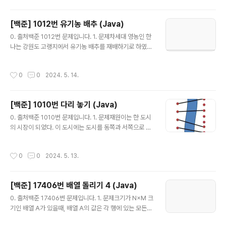
A에서 다른 고층 빌딩 B가 볼 수 있는 빌딩이 되려면, 두 지
붕을 잇는 선분이 A와 B를 제외한 다른 고층 빌딩을 지나
[백준] 1012번 유기농 배추 (Java)
거나 접하지 않아야 한다. 가장 많은 고층 빌딩이 보이는 빌
글 내용
딩을 구하고, 거기서 보이는 빌딩의 수를 출력하는 프로그
0. 출처백준 1012번 문제입니다. 1. 문제차세대 영농인 한
램을 작성하시오.(1) 입력첫째 줄에 빌딩의 수 N이 주어진
나는 강원도 고랭지에서 유기농 배추를 재배하기로 하였
다. N은 50보다 작거나 같은 자연수이다. 둘째 줄에 1번 빌
다. 농약을 쓰지 않고 배추를 재배하려면 배추를 해충으로
딩부터 그 높이가 주어진다. 높이는 1,000,..
부터 보호하는 것이 중요하기 때문에, 한나는 해충 방지에
작성시간
0
0
2024. 5. 14.
효과적인 배추흰지렁이를 구입하기로 결심한다. 이 지렁이
는 배추근처에 서식하며 해충을 잡아 먹음으로써 배추를
보호한다. 특히, 어떤 배추에 배추흰지렁이가 한 마리라도
[백준] 1010번 다리 놓기 (Java)
살고 있으면 이 지렁이는 인접한 다른 배추로 이동할 수 있
글 내용
어, 그 배추들 역시 해충으로부터 보호받을 수 있다. 한 배
0. 출처백준 1010번 문제입니다. 1. 문제재원이는 한 도시
추의 상하좌우 네 방향에 다른 배추가 위치한 경우에 서로
의 시장이 되었다. 이 도시에는 도시를 동쪽과 서쪽으로 나
인접해있는 것이다.한나가 배추를 재배하는 땅은 고르지
누는 큰 일직선 모양의 강이 흐르고 있다. 하지만 재원이는
못해서 배추를 군데군데 심어 놓았다. 배추들이 모여있는
다리가 없어서 시민들이 강을 건너는데 큰 불편을 겪고 있
작성시간
0
0
2024. 5. 13.
곳에는 배추흰지렁이가 한 마리만 있으면..
음을 알고 다리를 짓기로 결심하였다. 강 주변에서 다리를
짓기에 적합한 곳을 사이트라고 한다. 재원이는 강 주변을
면밀히 조사해 본 결과 강의 서쪽에는 N개의 사이트가 있
[백준] 17406번 배열 돌리기 4 (Java)
고 동쪽에는 M개의 사이트가 있다는 것을 알았다. (N ≤
글 내용
M)재원이는 서쪽의 사이트와 동쪽의 사이트를 다리로 연
0. 출처백준 17406번 문제입니다. 1. 문제크기가 N×M 크
결하려고 한다. (이때 한 사이트에는 최대 한 개의 다리만
기인 배열 A가 있을때, 배열 A의 값은 각 행에 있는 모든
연결될 수 있다.) 재원이는 다리를 최대한 많이 지으려고 하
수의 합 중 최솟값을 의미한다. 배열 A가 아래와 같은 경우