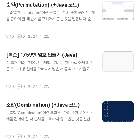
때 메모리에 적재되어서 모든 객체가 공유하여 사용할 수
순열(Permutation) (+Java 코드)
있다는 장점이 있지만, 프로그램이 시작할 때 생성되어 프
글 내용
로그램이 끝날 때까지 값이 유지되므로 static 멤버를 지나
1. 순열(Permutation)이란 순열은 n개의 숫자 중에서 r개
치게 남용하는 것은 시스템 성능에 악영향을 줄 수도 있습
를 뽑아야 할 때 순서를 고려해서 뽑는 것을 말합니다. 순서
니다. 2. static의 특징 (1) 메모리에 고정적으로 할당된다.
에 따라 결과가 달라지기 때문에 같은 1,2,3 데이터를 사용
static이 붙지 않은 메서드나 변수는 객체..
하더라도 은 모두 다른 결과로 취급하게 됩니다. 2. 구현 방
작성시간
0
0
2024. 4. 22.
법 그렇다면 순열은 코드 상에서 어떻게 구현할 수 있을까
요? (1) depth 변수 사용 depth 변수를 통해 깊이를 이동
하며 데이터를 뽑는 방식입니다. depth 변수는 result 배
[백준] 1759번 암호 만들기 (Java)
열의 index를 의미하며 현재 뽑고자 하는 데이터의 위치
글 내용
라고 생각해 주시면 됩니다! depth가 0일 때에는 result
0. 출처 백준 1759번 문제입니다. 1. 문제 바로 어제 최백
[0]의 숫자를 결정합니다. visited 배열을 통해 아직 사용
준 조교가 방 열쇠를 주머니에 넣은 채 깜빡하고 서울로 가
하지 않은 데이터가 있다면 그 데이터들은 모두 result[0]
버리는 황당한 상황에 직면한 조교들은, 702호에 새로운
의 후보가 될 수 있습니다...
보안 시스템을 설치하기로 하였다. 이 보안 시스템은 열쇠
작성시간
0
0
2024. 4. 22.
가 아닌 암호로 동작하게 되어 있는 시스템이다. 암호는 서
로 다른 L개의 알파벳 소문자들로 구성되며 최소 한 개의
모음(a, e, i, o, u)과 최소 두 개의 자음으로 구성되어 있다
조합(Combination) (+Java 코드)
고 알려져 있다. 또한 정렬된 문자열을 선호하는 조교들의
글 내용
성향으로 미루어 보아 암호를 이루는 알파벳이 암호에서
1. 조합(Combination)이란 조합은 n개의 숫자 중에서 r
증가하는 순서로 배열되었을 것이라고 추측된다. 즉, abc
개를 뽑아야 할 때 순서를 고려하지 않고 뽑는 것을 말합니
는 가능성이 있는 암호이지만 bac는 그렇지 않다. 새 보안
다. 2. 구현 방법 그렇다면 이 조합은 코드 상에서 어떻게
시스템에서 조교들이 암호로 사용했을 법한 문자의 종류는
구현할 수 있을까요? 가장 중요한 포인트는 해당 인덱스의
작성시간
0
0
2024. 4. 22.
C가지가..
숫자를 선택하냐, 안하냐의 두 가지가 경우가 존재한다는