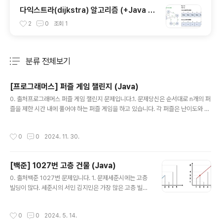
다익스트라(dijkstra) 알고리즘 (+Java 코
드)
2
0
조회
1
분류 전체보기
주요 글 목록
[프로그래머스] 퍼즐 게임 챌린지 (Java)
글 내용
0. 출처프로그래머스 퍼즐 게임 챌린지 문제입니다.1. 문제당신은 순서대로 n개의 퍼
즐을 제한 시간 내에 풀어야 하는 퍼즐 게임을 하고 있습니다. 각 퍼즐은 난이도와 소
요 시간이 정해져 있습니다. 당신의 숙련도에 따라 퍼즐을 풀 때 틀리는 횟수가 바뀌
게 됩니다. 현재 퍼즐의 난이도를 diff, 현재 퍼즐의 소요 시간을 time_cur, 이전 퍼
작성시간
0
0
2024. 11. 30.
즐의 소요 시간을time_prev, 당신의 숙련도를 level이라 하면, 게임은 다음과 같
이 진행됩니다. - diff level 이면 퍼즐을 틀리지 않고 time_cur 만큼의 시간을 사용
하여 해결합니다.- diff > level 이면, 퍼즐을 총 diff-level번 틀립니다. 퍼즐을 틀
[백준] 1027번 고층 건물 (Java)
릴 때마다, time_cur 만큼의 시간을 사용하며, 추가로 time_prev..
글 내용
0. 출처백준 1027번 문제입니다. 1. 문제세준시에는 고층
빌딩이 많다. 세준시의 서민 김지민은 가장 많은 고층 빌딩
이 보이는 고층 빌딩을 찾으려고 한다. 빌딩은 총 N개가 있
는데, 빌딩은 선분으로 나타낸다. i번째 빌딩 (1부터 시작)
작성시간
0
0
2024. 5. 14.
은 (i,0)부터 (i,높이)의 선분으로 나타낼 수 있다. 고층 빌딩