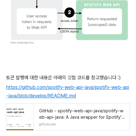
토큰 발행에 대한 내용은 아래의 깃헙 코드를 참고했습니다 :)
https://github.com/spotify-web-api-java/spotify-web-api
-java/blob/develop/README.md
GitHub - spotify-web-api-java/spotify-w
eb-api-java: A Java wrapper for Spotify's
Web API.
github.com