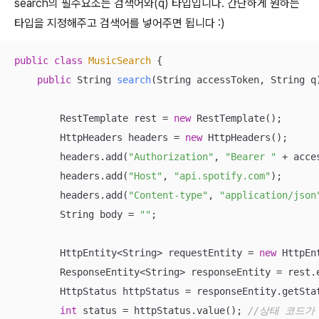
search의 필수요소는 검색어와(q) 타입입니다. 간단하게 원하는
타입을 지정해주고 검색어를 넣어주면 됩니다 :)
public
class
MusicSearch
{

public
 String 
search
(String accessToken, String q
        RestTemplate rest = 
new
 RestTemplate();

        HttpHeaders headers = 
new
 HttpHeaders();

        headers.add(
"Authorization"
, 
"Bearer "
 + acce
        headers.add(
"Host"
, 
"api.spotify.com"
);

        headers.add(
"Content-type"
, 
"application/json
        String body = 
""
;

        HttpEntity<String> requestEntity = 
new
 HttpEn
        ResponseEntity<String> responseEntity = rest.
        HttpStatus httpStatus = responseEntity.getStat
int
 status = httpStatus.value(); 
//상태 코드가 