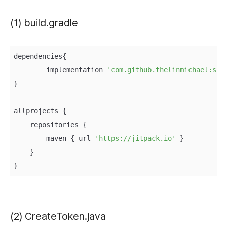
(1) build.gradle
dependencies{

	implementation 
'com.github.thelinmichael:spo
}

allprojects {

    repositories {

        maven { url 
'https://jitpack.io'
 }

    }

}
(2) CreateToken.java