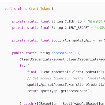
public
class
CreateToken
{

private
static
final
 String CLIENT_ID = 
"발급받은 C
private
static
final
 String CLIENT_SECRET = 
"발급받
private
static
final
 SpotifyApi spotifyApi = 
new
 
public
static
 String 
accesstoken
()
{

        ClientCredentialsRequest clientCredentialsRequ
try
 {

final
 ClientCredentials clientCredentials
// Set access token for further "spotifyA
            spotifyApi.setAccessToken(clientCredential
return
 spotifyApi.getAccessToken();

        } 
catch
 (IOException | SpotifyWebApiException 