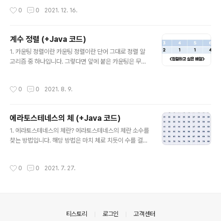
할 수 있습니다. 4. 이분 탐색 ..
져 있습니다. G=(V, E)로 표기합니다. 정점(Vertex): 그래
작성시간
0
0
2021. 12. 16.
프의 구성요소 간선(Edge): 두 정점을 연결하는 선 차수
(Degree): 정점 하나에 연결된 간선의 수 2. 그래프 탐색
그래프 탐색은 하나의 정점으로부터 시작하여 차례대로 모
계수 정렬 (+Java 코드)
든 정점들을 방문하는 것을 의미합니다. 그래프 탐색에는
글 내용
크게 두 가지 방법이 있습니다. (1) BFS_너비우선탐색 BF
1. 카운팅 정렬이란 카운팅 정렬이란 단어 그대로 정렬 알
S는 Breadth-First-Search의 약자로 너비 우선 탐색을
고리즘 중 하나입니다. 그렇다면 앞에 붙은 카운팅은 무엇
의미합니다. 너비 우선 탐색은 기준 노드에서 인접한 노드
일까요? 무엇을 카운팅한다는 것일까요? 정답은 데이터의
를 먼저 탐색하는 방법인데요. 시작 정점으..
값이 몇 번 등장했는지를 카운팅하는 것입니다. 대부분의
작성시간
0
0
2021. 8. 9.
정렬은 데이터의 값을 직접 비교하여 정렬하는 경우가 많
지만 데이터 값의 직접 비교는 시간 복잡도가 O(NlogN)
보다 작아질 수 없다는 한계가 존재합니다. 그에 비해 카운
에라토스테네스의 체 (+Java 코드)
팅 정렬은 O(N) 의 시간 복잡도를 자랑하는데요! 어떻게
글 내용
가능한 것일까요? 2. 동작 방식 아래 그림과 같은 배열을
1. 에라토스테네스의 체란? 에라토스테네스의 체란 소수를
정렬하고 싶다고 가정하고 동작 방식을 설명하겠습니다.
찾는 방법입니다. 해당 방법은 마치 체로 치듯이 수를 걸러
(1) 카운팅 배열 만들기 카운팅 정렬에는 기존 배열 외에도
낸다고 해서 에라토스테네스의 체 라고 부른다고 합니다.
카운팅 배열이 따로 필요합니다. 즉, 데이터가 얼마나 등장
2. 동작 방식 우리는 체에 집중해서 하나씩 소수가 아닌 수
작성시간
0
0
2021. 7. 27.
하는지를 배열 인덱스를 통해 ..
를 걸러낼 것 입니다. 즉, "소수를 찾고 해당 소수의 배수를
모두 지우면 소수만 남는다!" 입니다. 예를 들어, 100 이하
의 자연수 중 소수를 모두 찾아보도록 하겠습니다. (1) 1 제
거 우선 소수도, 합성수도 아닌 유일한 자연수인 1을 제거
합니다. (2) 2를 제외한 2의 배수 제거 다음으로는 2를 제
의안내
티스토리
로그인
고객센터
외한 2의 배수를 제거합니다. 무언가의 배수라는 것은 소