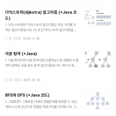
것입니다! (1) 백트래킹 백트래킹을 사용해서 조합을 구현
할 때에는 start 변수를 사용합니다. start 변수는 인덱스
다익스트라(dijkstra) 알고리즘 (+Java 코
를 표현하는데요. arr[start]의 값을 선택하든지, 선택하지
드)
않든지 두 가지 경우가 생기게 됩니다. 선택하면 visited
글 내용
[start] = true 가 되고 선택하지 않으면 visited[start]
1. 다익스트라란? 다익스트라 알고리즘은 최단 거리를 구
= false가 되며 선택한 경우에는 start를 +1 증가시켜서
하는 알고리즘입니다. (1) 조건 다익스트라 알고리즘을 사
다음 숫자를 고르면 됩..
용하여 문제를 풀기 위해서는 조건이 있습니다. 음수 가중
작성시간
2
0
2024. 4. 18.
치가 없어야 한다. 음수 가중치가 있는 그래프에서 최단 거
리를 구하기 위해서는 벨만-포드 알고리즘을 사용하면 됩
니다! 2. 다익스트라 알고리즘 방식 그렇다면 어떻게 그래
이분 탐색 (+Java)
프의 최단 거리를 구하는걸까요? 아직 방문하지 않은 정점
글 내용
1. 이분 탐색이란 이분 탐색아란 오름차순으로 정렬된 수열
중 출발지로부터 가장 가까운 정점을 방문합니다. -> 우선
에서 원하는 값을 찾는 탐색 알고리즘입니다. 여기서 포인
순위 큐 해당 정점을 거쳐 갈 수 있는 정점의 거리가 이전
트는 정렬된 수열에서 가능하다는 것입니다! 2. 이분 탐색
기록한 값보다 작으면 갱신합니다. (1)번 과정에서 출발지
방법 정렬된 배열에서 값을 찾는다는 가정 하에 아래의 과
로부터 가장 가까운 정점을 방문해야 하기 때문에 구현할
작성시간
0
0
2021. 12. 16.
정을 반복하면 됩니다! 배열의 가운데 요소의 인덱스를 piv
때에는 우선순위 큐를 사용합니다. 예시를 통해 알아봅시
ot으로 정합니다. arr[pivot]의 값이 찾고자 하는 값과 같
다. (0) 예시 그래프 (1) 출발..
다면 탐색을 종료합니다. arr[pivot]의 값이 찾고자 하는
BFS와 DFS (+Java 코드)
값보다 작다면 pivot ~ right 사이를 탐색합니다. arr[piv
글 내용
ot]의 값이 찾고자 하는 값보다 크다면 left ~ pivot 사이
1. 그래프란? 그래프란 다대다 연결관계를 표현할 수 있는,
를 탐색합니다. 3. 시간 복잡도 이분 탐색의 시간 복잡도는
여러 노드와 간선으로 연결된 자료구조를 의미합니다. 그
O(logN)으로 기본적인 선형 탐색보다 훨씬 빠르게 탐색을
래프는 여러 개의 정점(Vertex) 와 간선(Edge)로 이루어