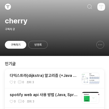
검색하기
티스토리
cherry
구독자
2
구독하기
방명록
신고하기 레이어
열기
인기글
다익스트라(dijkstra) 알고리즘 (+Java 코
드)
2
0
조회
3
spotify web api 사용 방법 (Java, Sprin
g boot)
0
0
조회
3