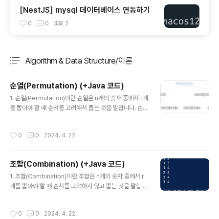
[NestJS] mysql 데이터베이스 연동하기
0
0
조회
2
Algorithm & Data Structure/이론
분류 전체보기
주요 글 목록
순열(Permutation) (+Java 코드)
글 내용
1. 순열(Permutation)이란 순열은 n개의 숫자 중에서 r개
를 뽑아야 할 때 순서를 고려해서 뽑는 것을 말합니다. 순서
에 따라 결과가 달라지기 때문에 같은 1,2,3 데이터를 사용
하더라도 은 모두 다른 결과로 취급하게 됩니다. 2. 구현 방
작성시간
0
0
2024. 4. 22.
법 그렇다면 순열은 코드 상에서 어떻게 구현할 수 있을까
요? (1) depth 변수 사용 depth 변수를 통해 깊이를 이동
하며 데이터를 뽑는 방식입니다. depth 변수는 result 배
조합(Combination) (+Java 코드)
열의 index를 의미하며 현재 뽑고자 하는 데이터의 위치
글 내용
라고 생각해 주시면 됩니다! depth가 0일 때에는 result
1. 조합(Combination)이란 조합은 n개의 숫자 중에서 r
[0]의 숫자를 결정합니다. visited 배열을 통해 아직 사용
개를 뽑아야 할 때 순서를 고려하지 않고 뽑는 것을 말합니
하지 않은 데이터가 있다면 그 데이터들은 모두 result[0]
다. 2. 구현 방법 그렇다면 이 조합은 코드 상에서 어떻게
의 후보가 될 수 있습니다...
구현할 수 있을까요? 가장 중요한 포인트는 해당 인덱스의
작성시간
0
0
2024. 4. 22.
숫자를 선택하냐, 안하냐의 두 가지가 경우가 존재한다는