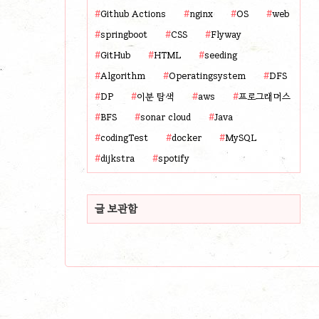
Github Actions
nginx
OS
web
springboot
CSS
Flyway
GitHub
HTML
seeding
Algorithm
Operatingsystem
DFS
DP
이분 탐색
aws
프로그래머스
BFS
sonar cloud
Java
codingTest
docker
MySQL
dijkstra
spotify
글 보관함