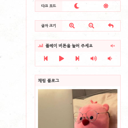


다크 모드



글자 크기
플레이 버튼을 눌러 주세요







채림 블로그