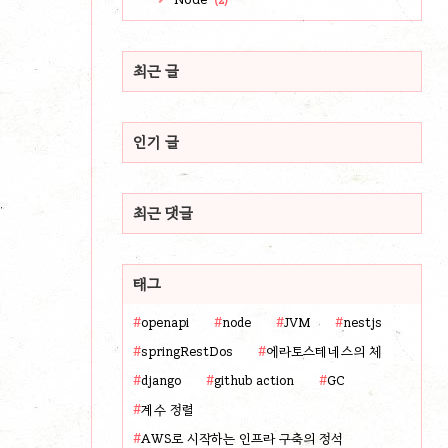
(2)
최근 글
인기 글
최근 댓글
태그
openapi
node
JVM
nestjs
springRestDos
에라토스테네스의 체
django
github action
GC
계수 정렬
AWS로 시작하는 인프라 구축의 정석