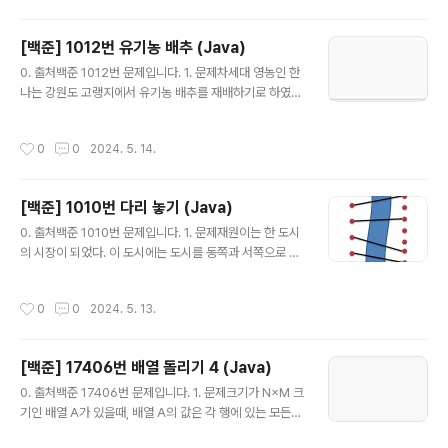
A에서 다른 고층 빌딩 B가 볼 수 있는 빌딩이 되려면, 두 지
붕을 잇는 선분이 A와 B를 제외한 다른 고층 빌딩을 지나
[백준] 1012번 유기농 배추 (Java)
거나 접하지 않아야 한다. 가장 많은 고층 빌딩이 보이는 빌
글 내용
딩을 구하고, 거기서 보이는 빌딩의 수를 출력하는 프로그
0. 출처백준 1012번 문제입니다. 1. 문제차세대 영농인 한
램을 작성하시오.(1) 입력첫째 줄에 빌딩의 수 N이 주어진
나는 강원도 고랭지에서 유기농 배추를 재배하기로 하였
다. N은 50보다 작거나 같은 자연수이다. 둘째 줄에 1번 빌
다. 농약을 쓰지 않고 배추를 재배하려면 배추를 해충으로
딩부터 그 높이가 주어진다. 높이는 1,000,..
부터 보호하는 것이 중요하기 때문에, 한나는 해충 방지에
작성시간
0
0
2024. 5. 14.
효과적인 배추흰지렁이를 구입하기로 결심한다. 이 지렁이
는 배추근처에 서식하며 해충을 잡아 먹음으로써 배추를
보호한다. 특히, 어떤 배추에 배추흰지렁이가 한 마리라도
[백준] 1010번 다리 놓기 (Java)
살고 있으면 이 지렁이는 인접한 다른 배추로 이동할 수 있
글 내용
어, 그 배추들 역시 해충으로부터 보호받을 수 있다. 한 배
0. 출처백준 1010번 문제입니다. 1. 문제재원이는 한 도시
추의 상하좌우 네 방향에 다른 배추가 위치한 경우에 서로
의 시장이 되었다. 이 도시에는 도시를 동쪽과 서쪽으로 나
인접해있는 것이다.한나가 배추를 재배하는 땅은 고르지
누는 큰 일직선 모양의 강이 흐르고 있다. 하지만 재원이는
못해서 배추를 군데군데 심어 놓았다. 배추들이 모여있는
다리가 없어서 시민들이 강을 건너는데 큰 불편을 겪고 있
작성시간
0
0
2024. 5. 13.
곳에는 배추흰지렁이가 한 마리만 있으면..
음을 알고 다리를 짓기로 결심하였다. 강 주변에서 다리를
짓기에 적합한 곳을 사이트라고 한다. 재원이는 강 주변을
면밀히 조사해 본 결과 강의 서쪽에는 N개의 사이트가 있
[백준] 17406번 배열 돌리기 4 (Java)
고 동쪽에는 M개의 사이트가 있다는 것을 알았다. (N ≤
글 내용
M)재원이는 서쪽의 사이트와 동쪽의 사이트를 다리로 연
0. 출처백준 17406번 문제입니다. 1. 문제크기가 N×M 크
결하려고 한다. (이때 한 사이트에는 최대 한 개의 다리만
기인 배열 A가 있을때, 배열 A의 값은 각 행에 있는 모든
연결될 수 있다.) 재원이는 다리를 최대한 많이 지으려고 하
수의 합 중 최솟값을 의미한다. 배열 A가 아래와 같은 경우