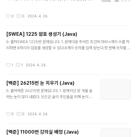
있다. 이때는 "FRULA"를 출력한다.폭발 문자열은 같은 문
합을 구하는 프로그램을 작성하시오. (x, y)는 x행 y열을
자를 두 개 이상 포함하지 않는다.(1) 입력첫째 줄에 문자열
의미한다.예를 들어, N = 4이고, 표가 아래와 같이 채워져
작성시간
0
0
2024. 4. 26.
이 주어진다. 문자열의 길..
있는 경우를 살펴보자. 1234234534564567여기서
(2, 2)부터 (3, 4)까지 합을 구하면 3+4+5+4+5+6 =
27이고, (4, 4)부터 (4, 4)까지 합을 구하면 7이다.표에 채
[SWEA] 1225 암호 생성기 (Java)
워져 있는 수와 합을 구하는 연산이 주어졌을 때, 이를 처리
글 내용
하는 프로그램을 작성하시오.(1) 입력첫째 줄에 표의 크기
0. 출처SWEA 1225번 문제입니다. 1. 문제다음 주어진 조건에 따라 n개의 수를 처
N과 합을 구해야 하는 횟수 M이 주어진다. (1 ≤ N ≤ 102
리하면 8자리의 암호를 생성할 수 있다.8개의 숫자를 입력 받는다.첫 번째 숫자를 1
4, 1 ≤ M ≤ 100,000) 둘째 줄부터 N개의 줄에는 표에..
감소한 뒤, 맨 뒤로 보낸다.다음 첫 번째 수는 2 감소한 뒤 맨 뒤로, 그 다음 첫 번째
수는 3을 감소하고 맨 뒤로, 그 다음 수는 4, 그 다음 수는 5를 감소한다.이와 같은 작
작성시간
1
1
2024. 4. 24.
업을 한 사이클이라 한다.숫자가 감소할 때 0보다 작아지는 경우 0으로 유지되며, 프
로그램은 종료된다. 이 때의 8자리의 숫자 값이 암호가 된다.(1) 제약 사항주어지는
각 수는 integer 범위를 넘지 않는다. 마지막 암호 배열은 모두 한 자리 수로 구성되
[백준] 26215번 눈 치우기 (Java)
어 있다.(2) 입력총 10개의 테스트 케이스가 주어진다. 각 ..
글 내용
0. 출처백준 26215번 문제입니다. 1. 문제지난 밤 겨울 숲
에는 눈이 많이 내렸다. 당신은 숲의 주민들을 위해 눈이 오
지 않는 동안 모든 집 앞의 눈을 치우고자 한다. 당신은 1분
에 한 번씩 두 집을 선택해서 두 집 앞의 눈을 각각 1만큼 치
작성시간
0
0
2024. 4. 24.
우거나, 한 집을 선택해서 그 집 앞의 눈을 1만큼 치울 수 있
다. 모든 집 앞의 눈을 전부 치울 때까지 걸리는 최소 시간
은 얼마일까?(1) 입력첫 줄에 집의 수를 의미하는 정수 N(1
[백준] 11000번 강의실 배정 (Java)
≤N≤100) 이 주어진다.다음 줄에는 각각의 집 앞에 쌓여
글 내용