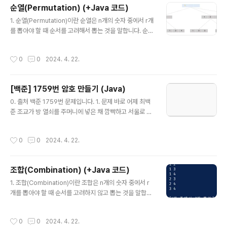
때 메모리에 적재되어서 모든 객체가 공유하여 사용할 수
순열(Permutation) (+Java 코드)
있다는 장점이 있지만, 프로그램이 시작할 때 생성되어 프
글 내용
로그램이 끝날 때까지 값이 유지되므로 static 멤버를 지나
1. 순열(Permutation)이란 순열은 n개의 숫자 중에서 r개
치게 남용하는 것은 시스템 성능에 악영향을 줄 수도 있습
를 뽑아야 할 때 순서를 고려해서 뽑는 것을 말합니다. 순서
니다. 2. static의 특징 (1) 메모리에 고정적으로 할당된다.
에 따라 결과가 달라지기 때문에 같은 1,2,3 데이터를 사용
static이 붙지 않은 메서드나 변수는 객체..
하더라도 은 모두 다른 결과로 취급하게 됩니다. 2. 구현 방
작성시간
0
0
2024. 4. 22.
법 그렇다면 순열은 코드 상에서 어떻게 구현할 수 있을까
요? (1) depth 변수 사용 depth 변수를 통해 깊이를 이동
하며 데이터를 뽑는 방식입니다. depth 변수는 result 배
[백준] 1759번 암호 만들기 (Java)
열의 index를 의미하며 현재 뽑고자 하는 데이터의 위치
글 내용
라고 생각해 주시면 됩니다! depth가 0일 때에는 result
0. 출처 백준 1759번 문제입니다. 1. 문제 바로 어제 최백
[0]의 숫자를 결정합니다. visited 배열을 통해 아직 사용
준 조교가 방 열쇠를 주머니에 넣은 채 깜빡하고 서울로 가
하지 않은 데이터가 있다면 그 데이터들은 모두 result[0]
버리는 황당한 상황에 직면한 조교들은, 702호에 새로운
의 후보가 될 수 있습니다...
보안 시스템을 설치하기로 하였다. 이 보안 시스템은 열쇠
작성시간
0
0
2024. 4. 22.
가 아닌 암호로 동작하게 되어 있는 시스템이다. 암호는 서
로 다른 L개의 알파벳 소문자들로 구성되며 최소 한 개의
모음(a, e, i, o, u)과 최소 두 개의 자음으로 구성되어 있다
조합(Combination) (+Java 코드)
고 알려져 있다. 또한 정렬된 문자열을 선호하는 조교들의
글 내용
성향으로 미루어 보아 암호를 이루는 알파벳이 암호에서
1. 조합(Combination)이란 조합은 n개의 숫자 중에서 r
증가하는 순서로 배열되었을 것이라고 추측된다. 즉, abc
개를 뽑아야 할 때 순서를 고려하지 않고 뽑는 것을 말합니
는 가능성이 있는 암호이지만 bac는 그렇지 않다. 새 보안
다. 2. 구현 방법 그렇다면 이 조합은 코드 상에서 어떻게
시스템에서 조교들이 암호로 사용했을 법한 문자의 종류는
구현할 수 있을까요? 가장 중요한 포인트는 해당 인덱스의
작성시간
0
0
2024. 4. 22.
C가지가..
숫자를 선택하냐, 안하냐의 두 가지가 경우가 존재한다는