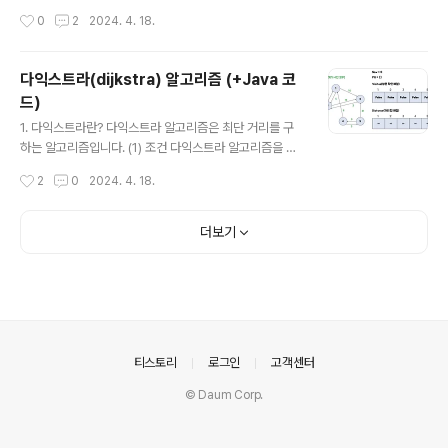
위치는 그대로인 것이다. (1) 입력 첫째 줄에 홍준이가 ..
가는데 드는 버스 비용을 최소화 시키려고 한다. A번째 도
작성시간
0
2
2024. 4. 18.
시에서 B번째 도시까지 가는데 드는 최소비용을 출력하여
라. 도시의 번호는 1부터 N까지이다. (1) 입력 첫째 줄에 도
시의 개수 N(1 ≤ N ≤ 1,000)이 주어지고 둘째 줄에는 버
다익스트라(dijkstra) 알고리즘 (+Java 코
스의 개수 M(1 ≤ M ≤ 100,000)이 주어진다. 그리고 셋
드)
째 줄부터 M+2줄까지 다음과 같은 버스의 정보가 주어진
글 내용
다. 먼저 처음에는 그 버스의 출발 도시의 번호가 주어진다.
1. 다익스트라란? 다익스트라 알고리즘은 최단 거리를 구
그리고 그 다음에는 도착지의 도시 번호가 주어지고 또 그
하는 알고리즘입니다. (1) 조건 다익스트라 알고리즘을 사
버스 비용이 주어진다. 버스 비용은 0보다 크거나..
용하여 문제를 풀기 위해서는 조건이 있습니다. 음수 가중
작성시간
2
0
2024. 4. 18.
치가 없어야 한다. 음수 가중치가 있는 그래프에서 최단 거
리를 구하기 위해서는 벨만-포드 알고리즘을 사용하면 됩
니다! 2. 다익스트라 알고리즘 방식 그렇다면 어떻게 그래
더보기
프의 최단 거리를 구하는걸까요? 아직 방문하지 않은 정점
중 출발지로부터 가장 가까운 정점을 방문합니다. -> 우선
순위 큐 해당 정점을 거쳐 갈 수 있는 정점의 거리가 이전
기록한 값보다 작으면 갱신합니다. (1)번 과정에서 출발지
로부터 가장 가까운 정점을 방문해야 하기 때문에 구현할
때에는 우선순위 큐를 사용합니다. 예시를 통해 알아봅시
의안내
티스토리
로그인
고객센터
다. (0) 예시 그래프 (1) 출발..
© Daum Corp.