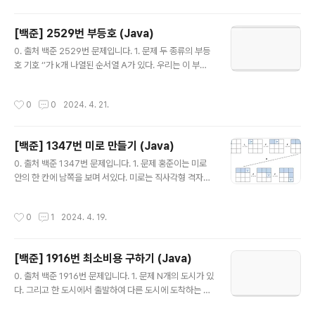
것입니다! (1) 백트래킹 백트래킹을 사용해서 조합을 구현
할 때에는 start 변수를 사용합니다. start 변수는 인덱스
[백준] 2529번 부등호 (Java)
를 표현하는데요. arr[start]의 값을 선택하든지, 선택하지
글 내용
않든지 두 가지 경우가 생기게 됩니다. 선택하면 visited
0. 출처 백준 2529번 문제입니다. 1. 문제 두 종류의 부등
[start] = true 가 되고 선택하지 않으면 visited[start]
호 기호 ‘’가 k개 나열된 순서열 A가 있다. 우리는 이 부등
= false가 되며 선택한 경우에는 start를 +1 증가시켜서
호 기호 앞뒤에 서로 다른 한 자릿수 숫자를 넣어서 모든 부
다음 숫자를 고르면 됩..
등호 관계를 만족시키려고 한다. 예를 들어, 제시된 부등호
작성시간
0
0
2024. 4. 21.
순서열 A가 다음과 같다고 하자. A ⇒ 부등호 기호 앞뒤에
넣을 수 있는 숫자는 0부터 9까지의 정수이며 선택된 숫자
는 모두 달라야 한다. 아래는 부등호 순서열 A를 만족시키
[백준] 1347번 미로 만들기 (Java)
는 한 예이다. 3 1 7 0 이 상황에서 부등호 기호를 제거한
글 내용
뒤, 숫자를 모두 붙이면 하나의 수를 만들 수 있는데 이 수
0. 출처 백준 1347번 문제입니다. 1. 문제 홍준이는 미로
를 주어진 부등호 관계를 만족시키는 정수라고 한다. 그런
안의 한 칸에 남쪽을 보며 서있다. 미로는 직사각형 격자모
데 주어진 부등호 관계를 만..
양이고, 각 칸은 이동할 수 있거나, 벽을 포함하고 있다. 모
든 행과 열에는 적어도 하나의 이동할 수 있는 칸이 있다.
작성시간
0
1
2024. 4. 19.
홍준이는 미로에서 모든 행과 열의 이동할 수 있는 칸을 걸
어다녔다. 그러면서 자신의 움직임을 모두 노트에 쓰기로
했다. 홍준이는 미로의 지도를 자기 노트만을 이용해서 그
[백준] 1916번 최소비용 구하기 (Java)
리려고 한다. 입력으로 홍준이가 적은 내용을 나타내는 문
글 내용
자열이 주어진다. 각 문자 하나는 한 번의 움직임을 말한다.
0. 출처 백준 1916번 문제입니다. 1. 문제 N개의 도시가 있
‘F’는 앞으로 한 칸 움직인 것이고, ‘L'과 ’R'은 방향을 왼쪽
다. 그리고 한 도시에서 출발하여 다른 도시에 도착하는 M
또는 오른쪽으로 전환한 것이다. 즉, 90도를 회전하면서,
개의 버스가 있다. 우리는 A번째 도시에서 B번째 도시까지