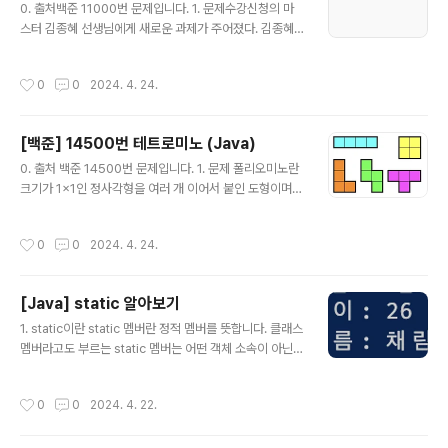
있는 눈의 양을 나타내는 정수 a(1≤a≤2000) 이 주어진
0. 출처백준 11000번 문제입니다. 1. 문제수강신청의 마
다.(2) 출력모든 집 앞의 눈을 치우는 데 최소 몇 분이 걸리
스터 김종혜 선생님에게 새로운 과제가 주어졌다. 김종혜
는지를 출력한다. 24시간(1440분)이 넘게 걸릴 경우 -1
선생님한테는 Si에 시작해서 Ti에 끝나는 N개의 수업이 주
을 출력한다...
어지는데, 최소의 강의실을 사용해서 모든 수업을 가능하
작성시간
0
0
2024. 4. 24.
게 해야 한다. 참고로, 수업이 끝난 직후에 다음 수업을 시
작할 수 있다. (즉, Ti ≤ Sj 일 경우 i 수업과 j 수업은 같이
들을 수 있다.)수강신청 대충한 게 찔리면, 선생님을 도와드
[백준] 14500번 테트로미노 (Java)
리자!(1) 입력첫 번째 줄에 N이 주어진다. (1 ≤ N ≤ 200,0
글 내용
00)이후 N개의 줄에 Si, Ti가 주어진다. (0 ≤ Si (2) 출력
0. 출처 백준 14500번 문제입니다. 1. 문제 폴리오미노란
강의실의 개수를 출력하라. 2. 문제 풀이(1) 문제 풀이 방법
크기가 1×1인 정사각형을 여러 개 이어서 붙인 도형이며,
이 문제는 그리디 알고리즘을 활용해 풀 수 있는데..
다음과 같은 조건을 만족해야 한다. 정사각형은 서로 겹치
면 안 된다. 도형은 모두 연결되어 있어야 한다. 정사각형의
작성시간
0
0
2024. 4. 24.
변끼리 연결되어 있어야 한다. 즉, 꼭짓점과 꼭짓점만 맞닿
아 있으면 안 된다. 정사각형 4개를 이어 붙인 폴리오미노
는 테트로미노라고 하며, 다음과 같은 5가지가 있다. 아름
[Java] static 알아보기
이는 크기가 N×M인 종이 위에 테트로미노 하나를 놓으려
글 내용
고 한다. 종이는 1×1 크기의 칸으로 나누어져 있으며, 각각
1. static이란 static 멤버란 정적 멤버를 뜻합니다. 클래스
의 칸에는 정수가 하나 쓰여 있다. 테트로미노 하나를 적절
멤버라고도 부르는 static 멤버는 어떤 객체 소속이 아닌,
히 놓아서 테트로미노가 놓인 칸에 쓰여 있는 수들의 합을
클래스에 고정되어 있는 변수나 메서드라는 것을 의미합니
최대로 하는 프로그램을 작성하시오. 테트로미노는 반드시
다. static 키워드를 통해 생성된 정적 멤버들은 Heap 영
작성시간
0
0
2024. 4. 22.
한 정사각형이 ..
역이 아닌 Static 영역에 할당되며, 그렇기 때문에 가비지
컬렉터의 관리 영역 밖에 존재합니다. 프로그램이 시작할