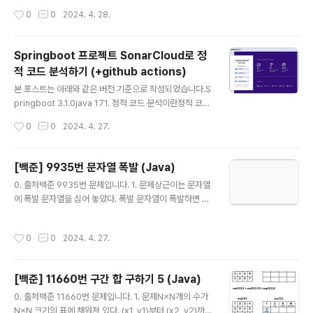
기 때문에 서쪽의 사이트 개수만큼 (N개) 다리를 지으려고
1행의 합은 6, 2행의 합은 4, 3행의 합은 15이다. 따라서,
작성시간
0
0
2024. 4. 28.
한다. 다리끼리는 ..
배열 A의 값은 4이다.1 2 32 1 14 5 6배열은 회전 연산을
수행할 수 있다. 회전 연산은 세 정수 (r, c, s)로 이루어져
있고, 가장 왼쪽 윗 칸이 (r-s, c-s), 가장 오른쪽 아랫 칸이
Springboot 프로젝트 SonarCloud로 정
(r+s, c+s)인 정사각형을 시계 방향으로 한 칸씩 돌린다
적 코드 분석하기 (+github actions)
는 의미이다. 배열의 칸 (r, c)는 r행 c열을 의미한다. 예를
글 내용
들어, 배열 A의 크기가 6×6이고, 회전 연산이 (3, 4, 2)인
본 포스트는 아래와 같은 버전 기준으로 작성되었습니다.S
경우에는 아래 그림과 같이 회전하게 된다.A[1][..
pringboot 3.1.0java 171. 정적 코드 분석이란정적 코드
분석이란 단어 그대로 소스 코드를 실행하지 않고 정적으
작성시간
0
0
2024. 4. 27.
로 코드를 분석하는 것을 의미합니다. 소스 코드의 품질의
높이기 위해 잠재적인 버그나 코딩 컨벤션에 어긋난 부분
을 찾는 것이죠!(1) 정적 코드 분석을 사용하는 이유정적 코
[백준] 9935번 문자열 폭발 (Java)
드 분석을 사용하면 흔히 코드 스멜(code smell)이라고
글 내용
0. 출처백준 9935번 문제입니다. 1. 문제상근이는 문자열
불리는 문제들과 보안 취약점 등의 문제를 사전체 찾아낼
에 폭발 문자열을 심어 놓았다. 폭발 문자열이 폭발하면 그
수 있습니다.잠재적으로 버그가 발생할 수도 있는 코드를
문자는 문자열에서 사라지며, 남은 문자열은 합쳐지게 된
찾을 수 있다.코드 스타일(코딩 컨벤션) 위반 여부를 판단
다.폭발은 다음과 같은 과정으로 진행된다.문자열이 폭발
할 수 있다.오타를 찾아낼 수 있다.사용되지 않는 코드를 찾
작성시간
0
0
2024. 4. 27.
문자열을 포함하고 있는 경우에, 모든 폭발 문자열이 폭발
아낼 수 있다.잠재적인 보안 취약점을 발견할 수 있다. 2.
하게 된다. 남은 문자열을 순서대로 이어 붙여 새로운 문자
코드 품..
열을 만든다.새로 생긴 문자열에 폭발 문자열이 포함되어
[백준] 11660번 구간 합 구하기 5 (Java)
있을 수도 있다.폭발은 폭발 문자열이 문자열에 없을 때까
글 내용
지 계속된다.상근이는 모든 폭발이 끝난 후에 어떤 문자열
0. 출처백준 11660번 문제입니다. 1. 문제N×N개의 수가
이 남는지 구해보려고 한다. 남아있는 문자가 없는 경우가
N×N 크기의 표에 채워져 있다. (x1, y1)부터 (x2, y2)까지