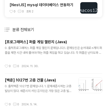
[NestJS] mysql 데이터베이스 연동하기
0
0
조회
2
분류 전체보기
주요 글 목록
[프로그래머스] 퍼즐 게임 챌린지 (Java)
글 내용
0. 출처프로그래머스 퍼즐 게임 챌린지 문제입니다.1. 문제당신은 순서대로 n개의 퍼
즐을 제한 시간 내에 풀어야 하는 퍼즐 게임을 하고 있습니다. 각 퍼즐은 난이도와 소
요 시간이 정해져 있습니다. 당신의 숙련도에 따라 퍼즐을 풀 때 틀리는 횟수가 바뀌
게 됩니다. 현재 퍼즐의 난이도를 diff, 현재 퍼즐의 소요 시간을 time_cur, 이전 퍼
작성시간
0
0
2024. 11. 30.
즐의 소요 시간을time_prev, 당신의 숙련도를 level이라 하면, 게임은 다음과 같
이 진행됩니다. - diff level 이면 퍼즐을 틀리지 않고 time_cur 만큼의 시간을 사용
하여 해결합니다.- diff > level 이면, 퍼즐을 총 diff-level번 틀립니다. 퍼즐을 틀
[백준] 1027번 고층 건물 (Java)
릴 때마다, time_cur 만큼의 시간을 사용하며, 추가로 time_prev..
글 내용
0. 출처백준 1027번 문제입니다. 1. 문제세준시에는 고층
빌딩이 많다. 세준시의 서민 김지민은 가장 많은 고층 빌딩
이 보이는 고층 빌딩을 찾으려고 한다. 빌딩은 총 N개가 있
는데, 빌딩은 선분으로 나타낸다. i번째 빌딩 (1부터 시작)
작성시간
0
0
2024. 5. 14.
은 (i,0)부터 (i,높이)의 선분으로 나타낼 수 있다. 고층 빌딩