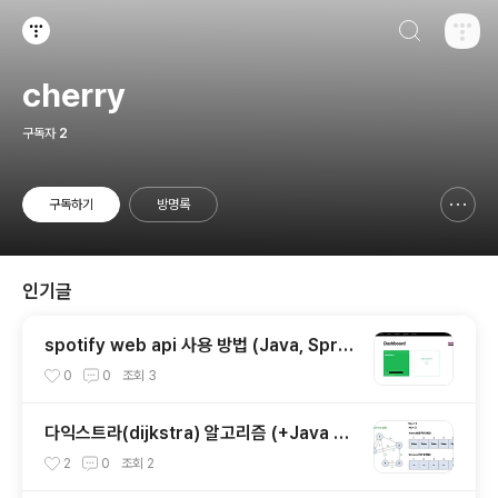
검색하기
티스토리
cherry
구독자
2
구독하기
방명록
신고하기 레이어
열기
인기글
spotify web api 사용 방법 (Java, Sprin
g boot)
0
0
조회
3
다익스트라(dijkstra) 알고리즘 (+Java 코
드)
2
0
조회
2